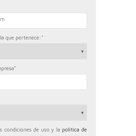
 la que pertenece:
*
mpresa
*
as condiciones de uso y la
política de