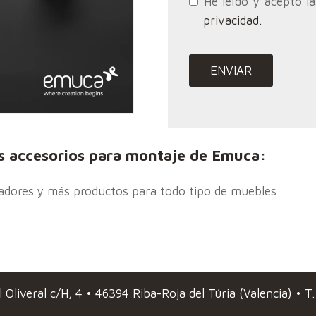
He leído y acepto l
privacidad.
os accesorios para montaje de Emuca:
lgadores y más productos para todo tipo de muebles
 Oliveral c/H, 4 • 46394 Riba-Roja del Túria (Valencia) •
T.