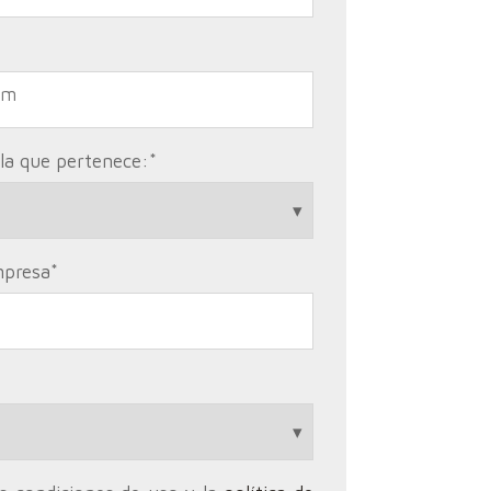
 la que pertenece:
*
mpresa
*