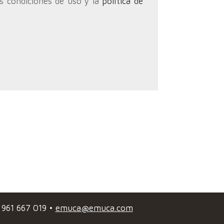
as condiciones de uso y la
política de
 961 667 019 •
emuca@emuca.com