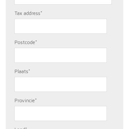
Tax address
*
Postcode
*
Plaats
*
Provincie
*