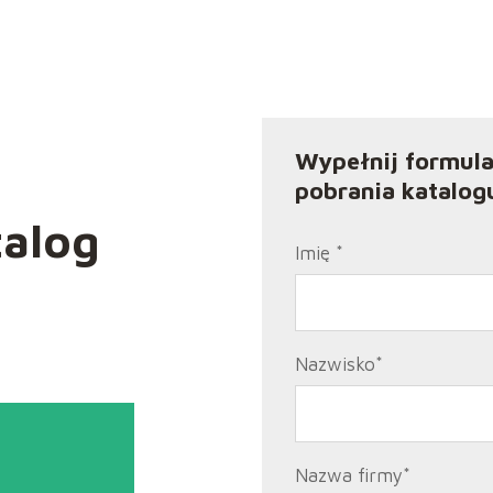
Wypełnij formula
pobrania katalog
talog
Imię
*
Nazwisko
*
Nazwa firmy
*