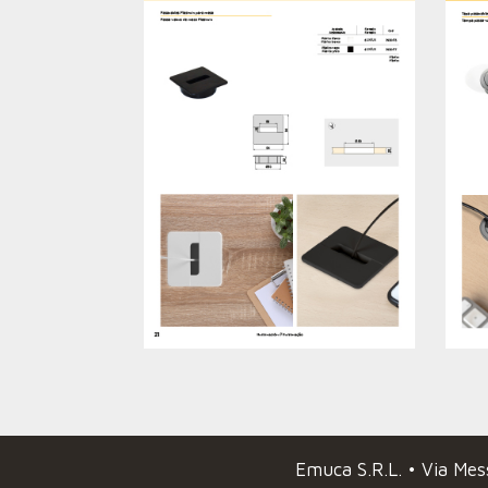
Emuca
S.R.L. • Via Me