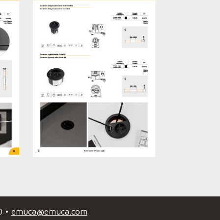
0
•
emuca@emuca.com