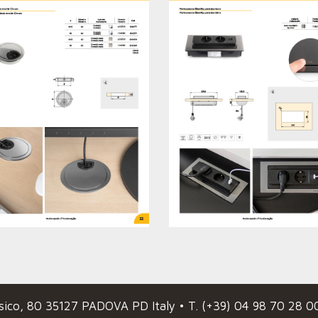
ssico, 80 35127 PADOVA PD Italy •
T. (+39) 04 98 70 28 0