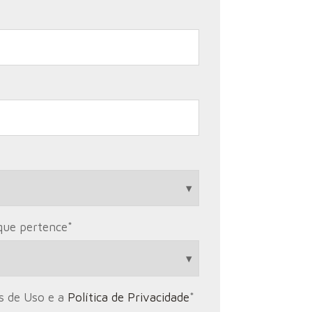
que pertence
*
os de Uso e a
Política de Privacidade
*